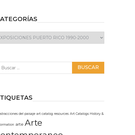
ATEGORÍAS
ategorías
scar:
TIQUETAS
stracciones del paisaje
art catalog resources
Art Catalogs History &
Arte
arte
formation
contemporaneo