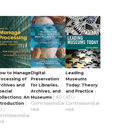
ow to Manage
Digital
Leading
rocessing of
Preservation
Museums
rchives and
for Libraries,
Today: Theory
pecial
Archives, and
and Practice
|
ollections: An
Museums
| AD |
AD |
ntroduction
|
CommissionsEar
CommissionsEar
D |
ned
ned
ommissionsEar
ed