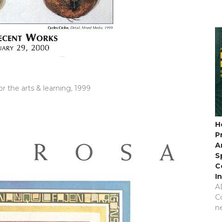
 the arts & learning, 1999
H
P
A
S
C
I
A
C
n