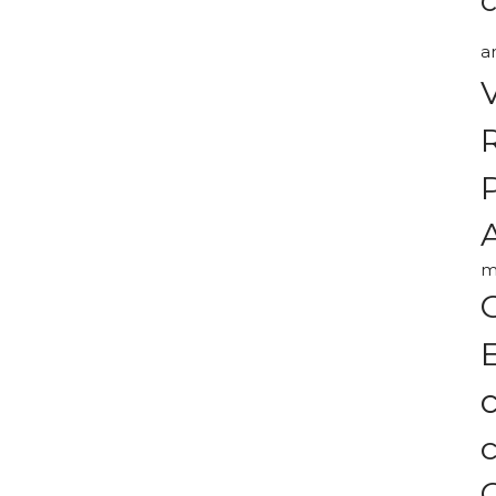
a
A
m