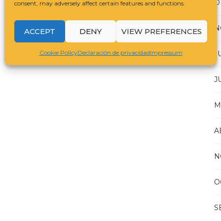
D
consent, may adversely affect certain features and functions.
N
ACCEPT
DENY
VIEW PREFERENCES
Cookie Policy
Declaración de privacidad
Impressum
J
J
M
A
N
O
S