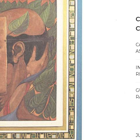
C
C
A
I
R
G
R
J