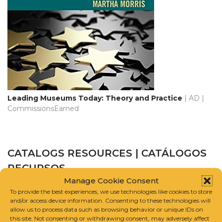
Leading Museums Today: Theory and Practice
| AD |
CommissionsEarned
CATALOGS RESOURCES | CATÁLOGOS
RECURSOS
Manage Cookie Consent
To provide the best experiences, we use technologies like cookies to store
CATALOGUE RAISONNÉ SCHOLARS ASSOCIATION
and/or access device information. Consenting to these technologies will
allow us to process data such as browsing behavior or unique IDs on
this site. Not consenting or withdrawing consent, may adversely affect
INTERNATIONAL FOUNDATION FOR ART RESEARCH