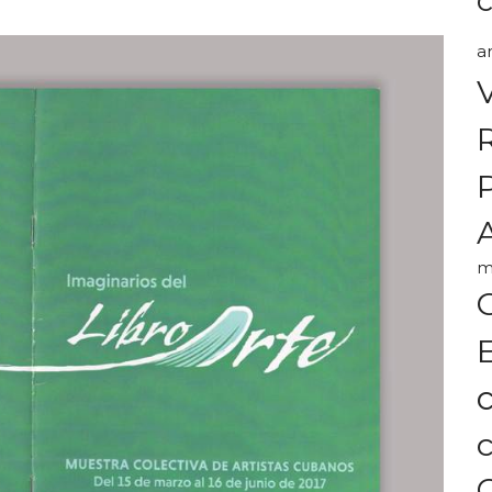
a
A
m