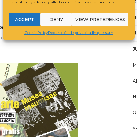
D
consent, may adversely affect certain features and functions.
N
ACCEPT
DENY
VIEW PREFERENCES
a Cultura y las Artes
Cookie Policy
Declaración de privacidad
Impressum
J
sitivos del Instituto de la Cultura y las Artes de Sevilla
J
M
A
N
O
S