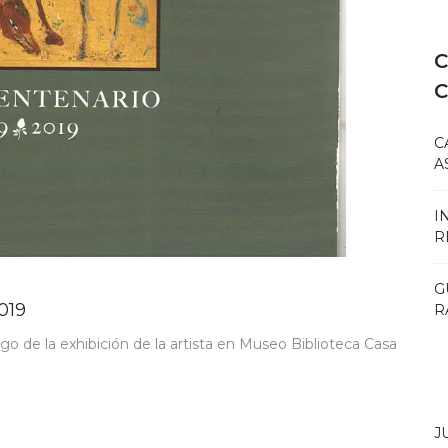
C
C
A
I
R
G
019
R
go de la exhibición de la artista en Museo Biblioteca Casa
J