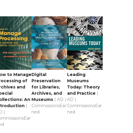
ow to Manage
Digital
Leading
rocessing of
Preservation
Museums
rchives and
for Libraries,
Today: Theory
pecial
Archives, and
and Practice
|
ollections: An
Museums
| AD |
AD |
ntroduction
|
CommissionsEar
CommissionsEar
D |
ned
ned
ommissionsEar
ed