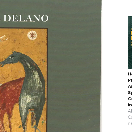
H
P
A
S
C
I
A
C
n