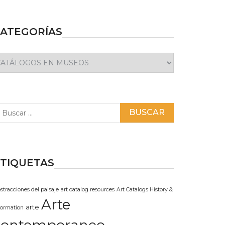
ATEGORÍAS
ategorías
scar:
TIQUETAS
stracciones del paisaje
art catalog resources
Art Catalogs History &
Arte
arte
formation
contemporaneo