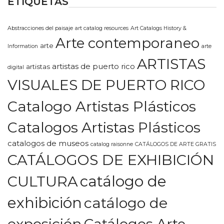
ETIQUETAS
Abstracciones del paisaje
art catalog resources
Art Catalogs History &
Arte contemporaneo
arte
Information
arte
ARTISTAS
artistas de puerto rico
artistas
digital
VISUALES DE PUERTO RICO
Catalogo Artistas Plásticos
Catalogos Artistas Plásticos
catalogos de museos
catalog raisonne
CATÁLOGOS DE ARTE GRATIS
CATÁLOGOS DE EXHIBICIÓN
CULTURA
catálogo de
exhibición
catálogo de
exposición