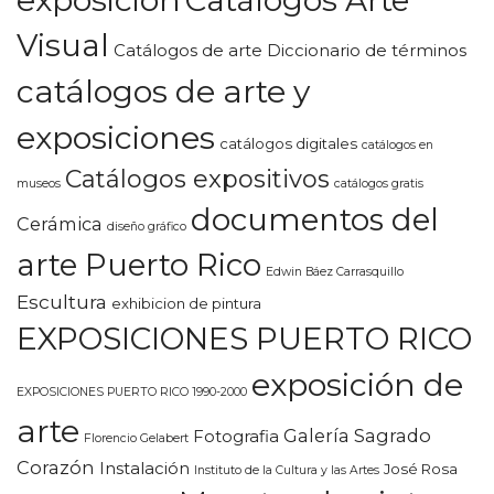
Catálogos Arte
Visual
Catálogos de arte Diccionario de términos
catálogos de arte y
exposiciones
catálogos digitales
catálogos en
Catálogos expositivos
museos
catálogos gratis
documentos del
Cerámica
diseño gráfico
arte Puerto Rico
Edwin Báez Carrasquillo
Escultura
exhibicion de pintura
EXPOSICIONES PUERTO RICO
exposición de
EXPOSICIONES PUERTO RICO 1990-2000
arte
Galería Sagrado
Fotografia
Florencio Gelabert
Corazón
Instalación
José Rosa
Instituto de la Cultura y las Artes