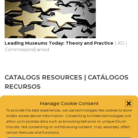
Leading Museums Today: Theory and Practice
| AD |
CommissionsEarned
CATALOGS RESOURCES | CATÁLOGOS
RECURSOS
CATALOGUE RAISONNÉ SCHOLARS ASSOCIATION
Manage Cookie Consent
To provide the best experiences, we use technologies like cookies to store
and/or access device information. Consenting to these technologies will
INTERNATIONAL FOUNDATION FOR ART RESEARCH
allow us to process data such as browsing behavior or unique IDs on
this site. Not consenting or withdrawing consent, may adversely affect
certain features and functions.
GUIDELINES FOR COMPILING A CATALOGUE RAISONNÉ